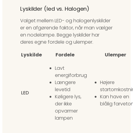
Lyskilder (led vs. Halogen)
Valget mellem LED- og halogenlyskilder
er en afgørende faktor, når man vælger
en nodelampe. Begge lyskilder har
deres egne fordele og ulemper.
Lyskilde
Fordele
Ulemper
Lavt
energiforbrug
Længere
Højere
levetid
startomkostni
LED
Køligere lys,
Kan have en
der ikke
blålig farveto
opvarmer
lampen