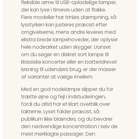
fleksible arme til USB-opladelige lamper,
der kan lyse i timevis uden at flakke.
Flere modeller har trinløs dæmpning, så
lysstyrken kan justeres præcist efter
omgivelserne, mens andre leveres med
ekstra brede lampehoveder, der oplyser
hele nodearket uden skygger. Uanset
om du søger en diskret sort lampe til
klassiske koncerter eller en batteridrevet
løsning til udendørs brug, er der masser
af varianter at vælge imellem.
Med en god nodelampe slipper du for
trætte øjne og fejl i indstuderingen,
fordi du altid har et klart overblik over
takterne. Lyset falder præcist, så
publikum ikke blændes, og du bevarer
den nødvendige koncentration i selv de
mest mørklagte passager. Den