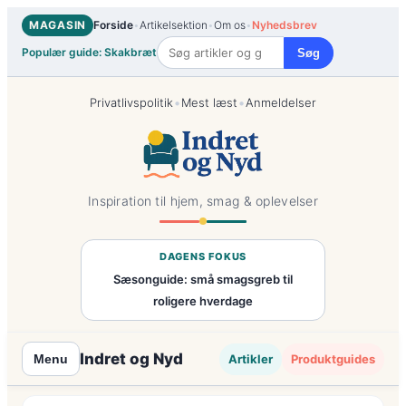
Spring
MAGASIN
Forside
•
Artikelsektion
•
Om os
•
Nyhedsbrev
til
Populær guide: Skakbræt
Søg
indhold
•
•
Privatlivspolitik
Mest læst
Anmeldelser
Inspiration til hjem, smag & oplevelser
DAGENS FOKUS
Sæsonguide: små smagsgreb til
roligere hverdage
Indret og Nyd
Artikler
Produktguides
Menu