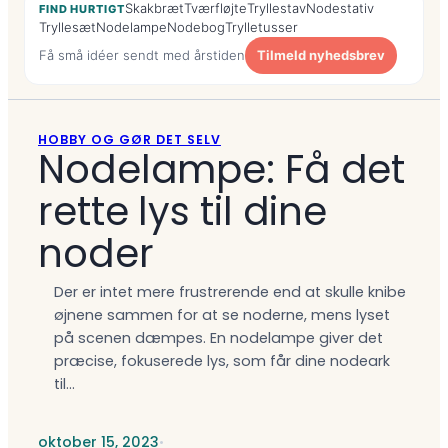
Skakbræt
Tværfløjte
Tryllestav
Nodestativ
FIND HURTIGT
Tryllesæt
Nodelampe
Nodebog
Trylletusser
Få små idéer sendt med årstiden
Tilmeld nyhedsbrev
HOBBY OG GØR DET SELV
Nodelampe: Få det
rette lys til dine
noder
Der er intet mere frustrerende end at skulle knibe
øjnene sammen for at se noderne, mens lyset
på scenen dæmpes. En nodelampe giver det
præcise, fokuserede lys, som får dine nodeark
til…
oktober 15, 2023
•