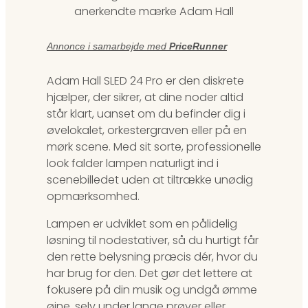
anerkendte mærke Adam Hall
Annonce i samarbejde med
PriceRunner
Adam Hall SLED 24 Pro er den diskrete
hjælper, der sikrer, at dine noder altid
står klart, uanset om du befinder dig i
øvelokalet, orkestergraven eller på en
mørk scene. Med sit sorte, professionelle
look falder lampen naturligt ind i
scenebilledet uden at tiltrække unødig
opmærksomhed.
Lampen er udviklet som en pålidelig
løsning til nodestativer, så du hurtigt får
den rette belysning præcis dér, hvor du
har brug for den. Det gør det lettere at
fokusere på din musik og undgå ømme
øjne, selv under lange prøver eller