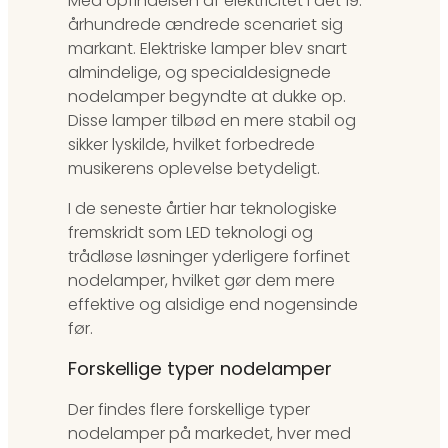
Med opfindelsen af elektricitet i det 19.
århundrede ændrede scenariet sig
markant. Elektriske lamper blev snart
almindelige, og specialdesignede
nodelamper begyndte at dukke op.
Disse lamper tilbød en mere stabil og
sikker lyskilde, hvilket forbedrede
musikerens oplevelse betydeligt.
I de seneste årtier har teknologiske
fremskridt som LED teknologi og
trådløse løsninger yderligere forfinet
nodelamper, hvilket gør dem mere
effektive og alsidige end nogensinde
før.
Forskellige typer nodelamper
Der findes flere forskellige typer
nodelamper på markedet, hver med