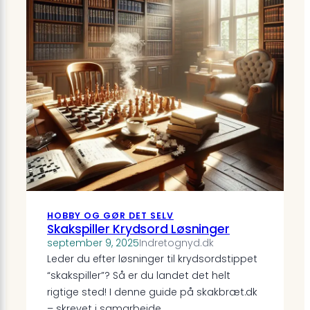
HOBBY OG GØR DET SELV
Skakspiller Krydsord Løsninger
september 9, 2025
Indretognyd.dk
Leder du efter løsninger til krydsordstippet
“skakspiller”? Så er du landet det helt
rigtige sted! I denne guide på skakbræt.dk
– skrevet i samarbejde…