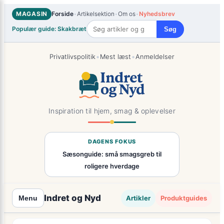
Spring
MAGASIN
Forside
•
Artikelsektion
•
Om os
•
Nyhedsbrev
til
Populær guide: Skakbræt
Søg
indhold
•
•
Privatlivspolitik
Mest læst
Anmeldelser
Inspiration til hjem, smag & oplevelser
DAGENS FOKUS
Sæsonguide: små smagsgreb til
roligere hverdage
Indret og Nyd
Artikler
Produktguides
Menu