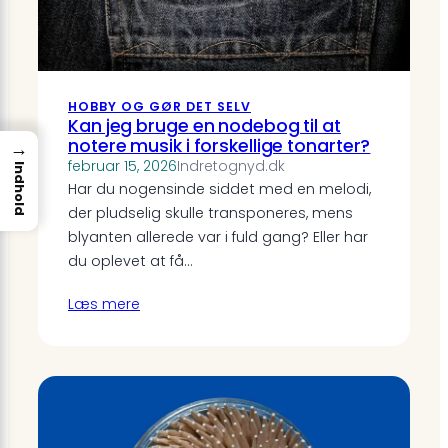
HOBBY OG GØR DET SELV
Kan jeg bruge en nodebog til at
notere musik i forskellige tonarter?
→
februar 15, 2026
Indretognyd.dk
Indhold
Har du nogensinde siddet med en melodi,
der pludselig skulle transponeres, mens
blyanten allerede var i fuld gang? Eller har
du oplevet at få…
Læs mere