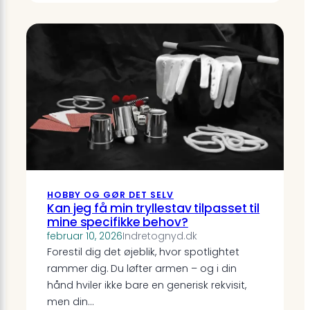
HOBBY OG GØR DET SELV
Kan jeg få min tryllestav tilpasset til
mine specifikke behov?
februar 10, 2026
Indretognyd.dk
Forestil dig det øjeblik, hvor spotlightet
rammer dig. Du løfter armen – og i din
hånd hviler ikke bare en generisk rekvisit,
men din…