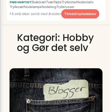
Skakbræt
Tværfløjte
Tryllestav
Nodestativ
FIND HURTIGT
Tryllesæt
Nodelampe
Nodebog
Trylletusser
Få små idéer sendt med årstiden
Tilmeld nyhedsbrev
Kategori:
Hobby
og Gør det selv