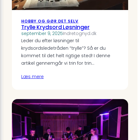
HOBBY OG GØR DET SELV
Trylle Krydsord Løsninger
september 9, 2025
Indretognyd.dk
Leder du efter løsninger til
krydsordsledetråden “trylle”? Så er du
kommet til det helt rigtige sted! I denne
artikel gennemgår vi trin for trin…
Læs mere