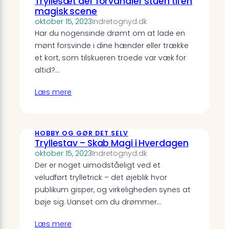
Tryllesæt der forvandler stuen til en
magisk scene
oktober 15, 2023
Indretognyd.dk
Har du nogensinde drømt om at lade en
mønt forsvinde i dine hænder eller trække
et kort, som tilskueren troede var væk for
altid?…
Læs mere
HOBBY OG GØR DET SELV
Tryllestav – Skab Magi i Hverdagen
oktober 15, 2023
Indretognyd.dk
Der er noget uimodståeligt ved et
veludført trylletrick – det øjeblik hvor
publikum gisper, og virkeligheden synes at
bøje sig. Uanset om du drømmer…
Læs mere