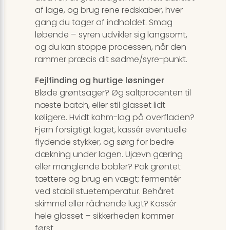
af lage, og brug rene redskaber, hver
gang du tager af indholdet. Smag
løbende – syren udvikler sig langsomt,
og du kan stoppe processen, når den
rammer præcis dit sødme/syre-punkt.
Fejlfinding og hurtige løsninger
Bløde grøntsager? Øg saltprocenten til
næste batch, eller stil glasset lidt
køligere. Hvidt kahm-lag på overfladen?
Fjern forsigtigt laget, kassér eventuelle
flydende stykker, og sørg for bedre
dækning under lagen. Ujævn gæring
eller manglende bobler? Pak grøntet
tættere og brug en vægt; fermentér
ved stabil stuetemperatur. Behåret
skimmel eller rådnende lugt? Kassér
hele glasset – sikkerheden kommer
først.