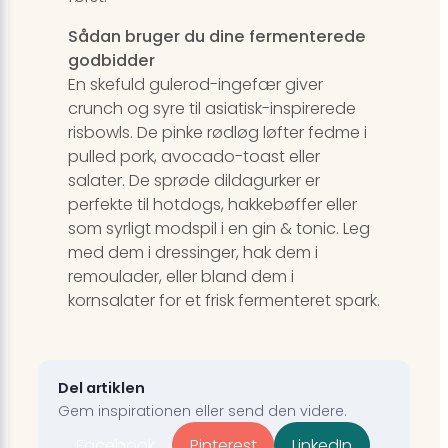
Sådan bruger du dine fermenterede
godbidder
En skefuld gulerod-ingefær giver
crunch og syre til asiatisk-inspirerede
risbowls. De pinke rødløg løfter fedme i
pulled pork, avocado-toast eller
salater. De sprøde dildagurker er
perfekte til hotdogs, hakkebøffer eller
som syrligt modspil i en gin & tonic. Leg
med dem i dressinger, hak dem i
remoulader, eller bland dem i
kornsalater for et frisk fermenteret spark.
Del artiklen
Gem inspirationen eller send den videre.
Facebook
Pinterest
LinkedIn