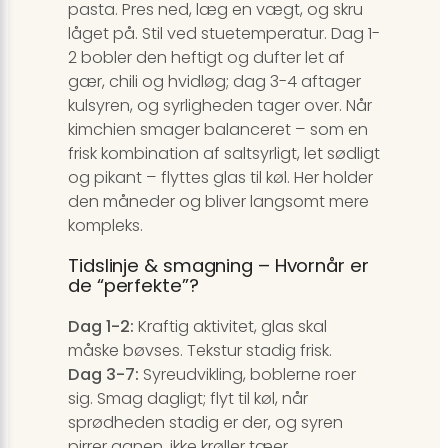
pasta. Pres ned, læg en vægt, og skru
låget på. Stil ved stuetemperatur. Dag 1-
2 bobler den heftigt og dufter let af
gær, chili og hvidløg; dag 3-4 aftager
kulsyren, og syrligheden tager over. Når
kimchien smager balanceret – som en
frisk kombination af saltsyrligt, let sødligt
og pikant – flyttes glas til køl. Her holder
den måneder og bliver langsomt mere
kompleks.
Tidslinje & smagning – Hvornår er
de “perfekte”?
Dag 1-2:
Kraftig aktivitet, glas skal
måske bøvses. Tekstur stadig frisk.
Dag 3-7:
Syreudvikling, boblerne roer
sig. Smag dagligt; flyt til køl, når
sprødheden stadig er der, og syren
pirrer ganen, ikke krøller tæer.