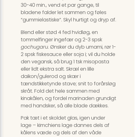
30-40 min., vend et par gange, til
bladene falder let sammen og føles
“gummielastiske”. Skyl hurtigt og dryp af.
Blend eller stød 4 fed hvidløg, en
tommelfinger ingefær og 2-3 spsk
gochugaru
. Ønsker du dyb umami, rør 1-
2 spsk fiskesauce eller soja i; vil du holde
den vegansk, så brug 1 tsk misopasta
eller lidt ekstra salt. Skræl en lille
daikon/gulerod og skær i
tændstikketynde stave; snit to forårsløg
skråt. Fold det hele sammen med
kinakålen, og fordel marinaden grundigt
med handsker, så alle blade dækkes.
Pak tæt i et skoldet glas, igen under
lage – kimchiens lage dannes dels af
kålens væde og dels af den våde