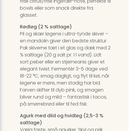
frisk citrus/frisk ingefær-note, perfekte til
bowls eller som snack direkte fra
glasset.
Rødløg (2 % saltlage)
Pil og skær løgene i ultra-tynde skiver –
en mandolin giver den bedste struktur.
Pak skiverne tæt i et glas og dæk med 2
% saltlage (20 g salt pr. 1 l vand). Lidt
sort peber eller en stjerneanis giver et
elegant twist. Fermentér 3-5 dage ved
18-22 °C; smag dagligt, og flyt til køl, når
løgene er møre, men stadig har bid.
Farven skifter til dyb pink, og smagen
bliver rund og mild – fantastisk i tacos,
på smørrebrød eller til fed fisk.
Agurk med dild og hvidløg (2,5-3 %
saltlage)
Vælg faste, små agurker. Skyl og prik