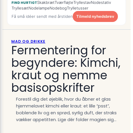
Skakbræt
Tværfløjte
Tryllestav
Nodestativ
FIND HURTIGT
Tryllesæt
Nodelampe
Nodebog
Trylletusser
Få små idéer sendt med årstiden
Tilmeld nyhedsbrev
MAD OG DRIKKE
Fermentering for
begyndere: Kimchi,
kraut og nemme
basisopskrifter
Forestil dig det øjeblik, hvor du åbner et glas
hjemmelavet kimchi eller kraut: et lille “psst”,
boblende liv og en sprød, syrlig duft, der straks
vækker appetitten. Lige dér folder magien sig…