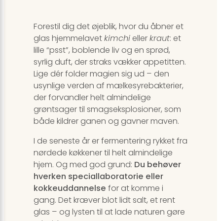
Forestil dig det øjeblik, hvor du åbner et
glas hjemmelavet
kimchi
eller
kraut
: et
lille “psst”, boblende liv og en sprød,
syrlig duft, der straks vækker appetitten.
Lige dér folder magien sig ud – den
usynlige verden af mælkesyrebakterier,
der forvandler helt almindelige
grøntsager til smagseksplosioner, som
både kildrer ganen og gavner maven.
I de seneste år er fermentering rykket fra
nørdede køkkener til helt almindelige
hjem. Og med god grund:
Du behøver
hverken speciallaboratorie eller
kokkeuddannelse
for at komme i
gang. Det kræver blot lidt salt, et rent
glas – og lysten til at lade naturen gøre