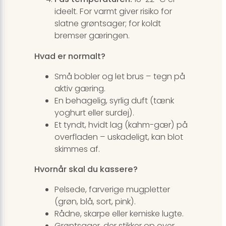
ideelt. For varmt giver risiko for
slatne grøntsager; for koldt
bremser gæringen.
Hvad er normalt?
Små bobler og let brus – tegn på
aktiv gæring.
En behagelig, syrlig duft (tænk
yoghurt eller surdej).
Et tyndt, hvidt lag (kahm-gær) på
overfladen – uskadeligt, kan blot
skimmes af.
Hvornår skal du kassere?
Pelsede, farverige mugpletter
(grøn, blå, sort, pink).
Rådne, skarpe eller kemiske lugte.
Grøntsager, der stikker op over