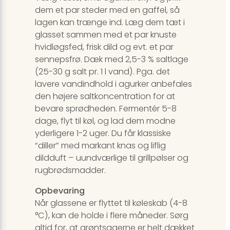
dem et par steder med en gaffel, så
lagen kan trænge ind. Læg dem tæt i
glasset sammen med et par knuste
hvidløgsfed, frisk dild og evt. et par
sennepsfrø. Dæk med 2,5-3 % saltlage
(25-30 g salt pr. 1 l vand). Pga. det
lavere vandindhold i agurker anbefales
den højere saltkoncentration for at
bevare sprødheden. Fermentér 5-8
dage, flyt til køl, og lad dem modne
yderligere 1-2 uger. Du får klassiske
“diller” med markant knas og liflig
dildduft – uundværlige til grillpølser og
rugbrødsmadder.
Opbevaring
Når glassene er flyttet til køleskab (4-8
°C), kan de holde i flere måneder. Sørg
altid for, at grøntsagerne er helt dækket