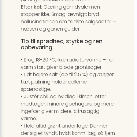
Efter køl:
Gæring går i dvale men
stopper ikke. Smag jævnligt; bryd
hallucinationen om “sidste salgsdato” –
næsen og ganen guider.
Tip til sprødhed, styrke og ren
opbevaring
• Brug 18-20 °C, ikke radiatorvarme – for
varm start giver bløde grøntsager.
• Lidt højere salt (op til 2,5 %) og
meget
tæt pakning holder cellerne
spændstige.
• Justér chili og hvidløg i kimchi efter
modtager: mindre gochugaru og mere
ingefær giver mildere, citrusagtig
varme.
• Hold altid grønt under lage. Danner
der sig et tyndt, hvidt kahm-lag, så fjern