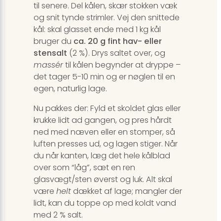
til senere. Del kålen, skær stokken væk
og snit tynde strimler. Vej den snittede
kål: skal glasset ende med 1 kg kål
bruger du
ca. 20 g fint hav- eller
stensalt
(2 %). Drys saltet over, og
massér
til kålen begynder at dryppe –
det tager 5-10 min og er nøglen til en
egen, naturlig lage.
Nu pakkes der: Fyld et skoldet glas eller
krukke lidt ad gangen, og pres hårdt
ned med næven eller en stomper, så
luften presses ud, og lagen stiger. Når
du når kanten, læg det hele kålblad
over som “låg”, sæt en ren
glasvægt/sten øverst og luk. Alt skal
være
helt
dækket af lage; mangler der
lidt, kan du toppe op med koldt vand
med 2 % salt.