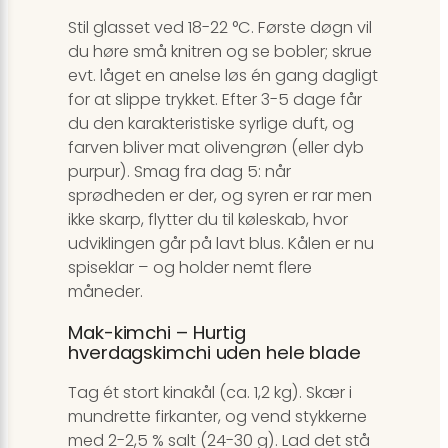
Stil glasset ved 18-22 °C. Første døgn vil
du høre små knitren og se bobler; skrue
evt. låget en anelse løs én gang dagligt
for at slippe trykket. Efter 3-5 dage får
du den karakteristiske syrlige duft, og
farven bliver mat olivengrøn (eller dyb
purpur). Smag fra dag 5: når
sprødheden er der, og syren er rar men
ikke skarp, flytter du til køleskab, hvor
udviklingen går på lavt blus. Kålen er nu
spiseklar – og holder nemt flere
måneder.
Mak-kimchi – Hurtig
hverdagskimchi uden hele blade
Tag ét stort kinakål (ca. 1,2 kg). Skær i
mundrette firkanter, og vend stykkerne
med 2-2,5 % salt (24-30 g). Lad det stå