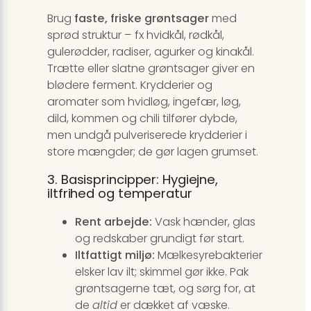
Brug
faste, friske grøntsager
med
sprød struktur – fx hvidkål, rødkål,
gulerødder, radiser, agurker og kinakål.
Trætte eller slatne grøntsager giver en
blødere ferment. Krydderier og
aromater som hvidløg, ingefær, løg,
dild, kommen og chili tilfører dybde,
men undgå pulveriserede krydderier i
store mængder; de gør lagen grumset.
3. Basisprincipper: Hygiejne,
iltfrihed og temperatur
Rent arbejde:
Vask hænder, glas
og redskaber grundigt før start.
Iltfattigt miljø:
Mælkesyrebakterier
elsker lav ilt; skimmel gør ikke. Pak
grøntsagerne tæt, og sørg for, at
de
altid
er dækket af væske.