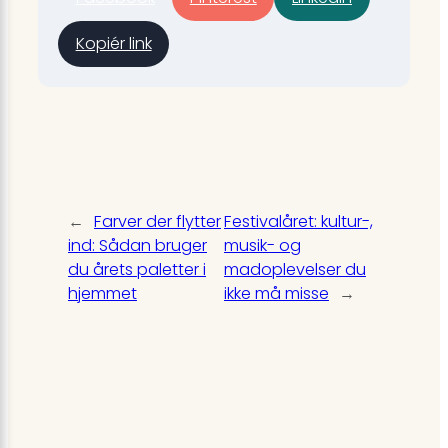
Kopiér link
←
Farver der flytter
Festivalåret: kultur-,
ind: Sådan bruger
musik- og
du årets paletter i
madoplevelser du
hjemmet
ikke må misse
→