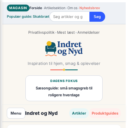
Spring
MAGASIN
Forside
•
Artikelsektion
•
Om os
•
Nyhedsbrev
til
Populær guide: Skakbræt
Søg
indhold
•
•
Privatlivspolitik
Mest læst
Anmeldelser
Inspiration til hjem, smag & oplevelser
DAGENS FOKUS
Sæsonguide: små smagsgreb til
roligere hverdage
Indret og Nyd
Artikler
Produktguides
Menu