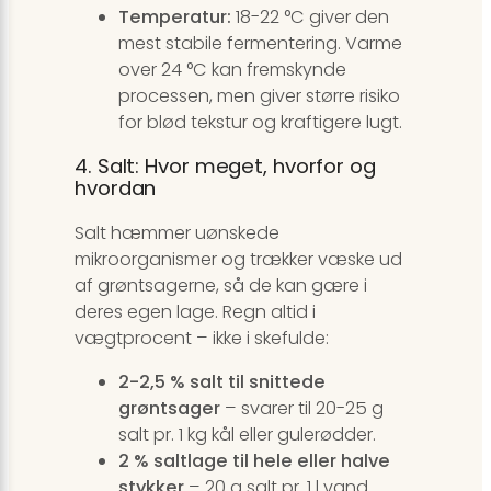
Temperatur:
18-22 °C giver den
mest stabile fermentering. Varme
over 24 °C kan fremskynde
processen, men giver større risiko
for blød tekstur og kraftigere lugt.
4. Salt: Hvor meget, hvorfor og
hvordan
Salt hæmmer uønskede
mikroorganismer og trækker væske ud
af grøntsagerne, så de kan gære i
deres egen lage. Regn altid i
vægtprocent – ikke i skefulde:
2-2,5 % salt til snittede
grøntsager
– svarer til 20-25 g
salt pr. 1 kg kål eller gulerødder.
2 % saltlage til hele eller halve
stykker
– 20 g salt pr. 1 l vand.