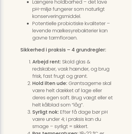
Længere holdbarhed – det lave
pH-miljø fungerer som naturligt
konserveringsmiddel.
Potentielle probiotiske kvaliteter –
levende mælkesyrebakterier kan
gavne tarmfloraen.
Sikkerhed i praksis – 4 grundregler:
Arbejd rent:
Skold glas &
redskaber, vask hænder, og brug
frisk, fast frugt og grønt.
Hold ilten ude:
Grøntsagerne skal
være helt dækket af lage eller
deres egen saft. Brug vægt eller et
helt kålblad som “låg”.
Syrligt nok:
Efter få dage bør pH
være under 4; i praksis kan du
smage – syrligt = sikkert.
Pas temperaturen:
18-22 °C er