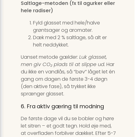
Saltlage-metoden (fx til agurker eller
hele radiser)
Fyld glasset med hele/halve
grøntsager og aromater.
Dæk med 2 % saltlage, så alt er
helt neddykket.
Uanset metode gælder:
Luk glasset,
men giv CO₂ plads til at slippe ud.
Har
du ikke en vandlås, så “bøv” låget let én
gang om dagen de første 3-4 døgn
(den aktive fase), så trykket ikke
sprænger glasset.
6. Fra aktiv gæring til modning
De første dage vil du se bobler og høre
let sitren – et godt tegn. Hold øje med,
at overfladen forbliver dækket. Efter 5-7