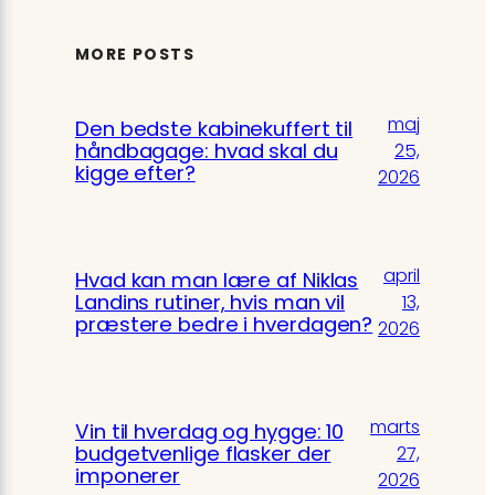
MORE POSTS
maj
Den bedste kabinekuffert til
håndbagage: hvad skal du
25,
kigge efter?
2026
april
Hvad kan man lære af Niklas
Landins rutiner, hvis man vil
13,
præstere bedre i hverdagen?
2026
marts
Vin til hverdag og hygge: 10
budgetvenlige flasker der
27,
imponerer
2026