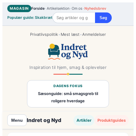
Spring
MAGASIN
Forside
•
Artikelsektion
•
Om os
•
Nyhedsbrev
til
Populær guide: Skakbræt
Søg
indhold
•
•
Privatlivspolitik
Mest læst
Anmeldelser
Inspiration til hjem, smag & oplevelser
DAGENS FOKUS
Sæsonguide: små smagsgreb til
roligere hverdage
Indret og Nyd
Artikler
Produktguides
Menu