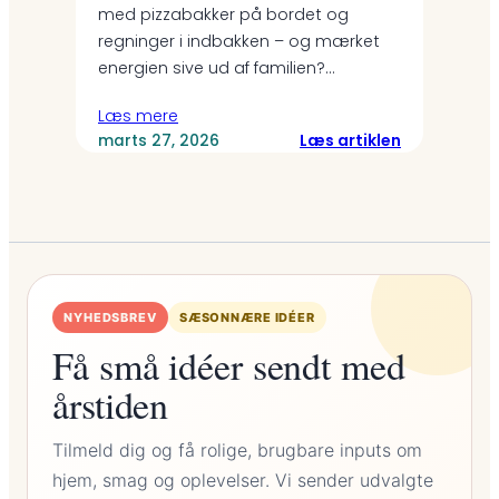
med pizzabakker på bordet og
regninger i indbakken – og mærket
energien sive ud af familien?…
Læs mere
:
Læs artiklen
marts 27, 2026
Familieøko
uden
drama:
Smarte
vaner
der
giver
NYHEDSBREV
SÆSONNÆRE IDÉER
mere
fritid
Få små idéer sendt med
årstiden
Tilmeld dig og få rolige, brugbare inputs om
hjem, smag og oplevelser. Vi sender udvalgte