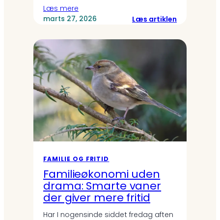
Læs mere
:
Læs artiklen
marts 27, 2026
Børnevenlig
madplan
for
en
uge:
Opskrifter
og
komplet
indkøbslist
FAMILIE OG FRITID
Familieøkonomi uden
drama: Smarte vaner
der giver mere fritid
Har I nogensinde siddet fredag aften