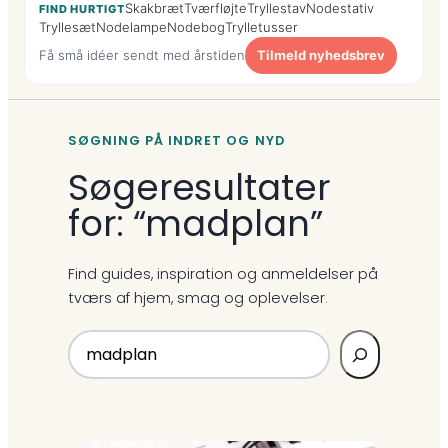
Skakbræt
Tværfløjte
Tryllestav
Nodestativ
FIND HURTIGT
Tryllesæt
Nodelampe
Nodebog
Trylletusser
Få små idéer sendt med årstiden
Tilmeld nyhedsbrev
SØGNING PÅ INDRET OG NYD
Søgeresultater
for: “madplan”
Find guides, inspiration og anmeldelser på
tværs af hjem, smag og oplevelser.
Søg